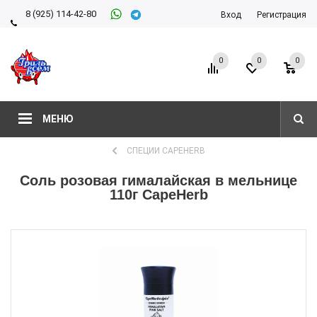
8 (925) 114-42-80
Вход
Регистрация
8 (927) 911-22-66
0
0
0
МЕНЮ
СПЕЦИИ CAPEHERB
Соль розовая гималайская в мельнице
110г CapeHerb