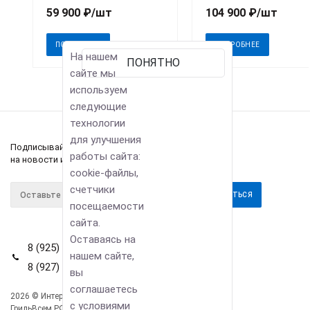
59 900
₽
/шт
104 900
₽
/шт
ПОДРОБНЕЕ
ПОДРОБНЕЕ
На нашем
ПОНЯТНО
сайте мы
используем
следующие
технологии
для улучшения
Подписывайтесь
работы сайта:
на новости и акции
cookie-файлы,
счетчики
посещаемости
сайта.
Оставаясь на
8 (925) 114-42-80
нашем сайте,
8 (927) 911-22-66
вы
соглашаетесь
2026 © Интернет-магазин
Компания
с условиями
ГрильВсем.РФ