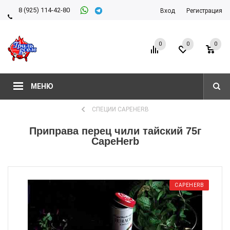
8 (925) 114-42-80
Вход
Регистрация
8 (927) 911-22-66
0
0
0
МЕНЮ
СПЕЦИИ CAPEHERB
Приправа перец чили тайский 75г
CapeHerb
CAPEHERB