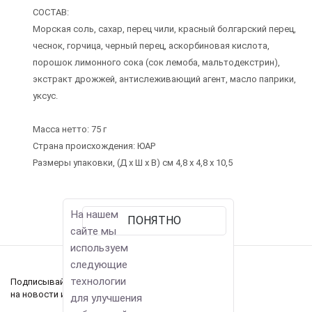
СОСТАВ:
Морская соль, сахар, перец чили, красный болгарский перец,
чеснок, горчица, черный перец, аскорбиновая кислота,
порошок лимонного сока (сок лемоба, мальтодекстрин),
экстракт дрожжей, антислеживающий агент, масло паприки,
уксус.
Масса нетто: 75 г
Страна происхождения: ЮАР
Размеры упаковки, (Д x Ш x В) см 4,8 х 4,8 х 10,5
На нашем
ПОНЯТНО
сайте мы
используем
следующие
технологии
Подписывайтесь
на новости и акции
для улучшения