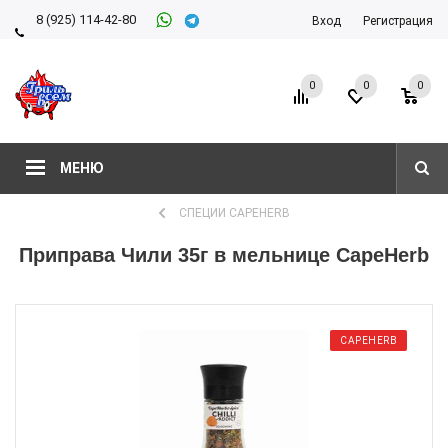
8 (925) 114-42-80
Вход
Регистрация
8 (927) 911-22-66
0
0
0
МЕНЮ
СПЕЦИИ CAPEHERB
Приправа Чили 35г в мельнице CapeHerb
CAPEHERB