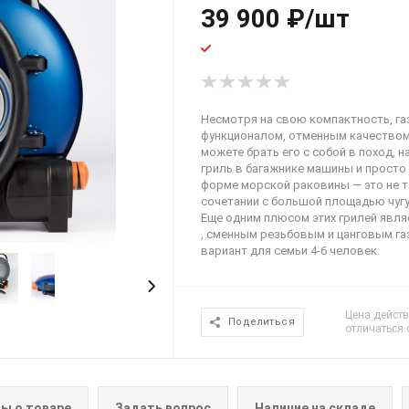
39 900
₽
/шт
Несмотря на свою компактность, га
функционалом, отменным качеством
можете брать его с собой в поход, на
гриль в багажнике машины и просто 
форме морской раковины — это не то
сочетании с большой площадью чугу
Еще одним плюсом этих грилей явл
, сменным резьбовым и цанговым га
вариант для семьи 4-6 человек.
Цена действ
Поделиться
отличаться 
ы о товаре
Задать вопрос
Наличие на складе