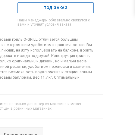
ПОД ЗАКАЗ
Наши менеджеры обязательно свяжутся с
вами и уточнят условия заказа
зовый гриль O-GRILL отличается большим
 и невероятным удобством и практичностью. Вы
 пикник, на яхту, использовать на балконе, возить
держать всегда под рукой. Конструкция гриля в
лько оригинальный дизайн , но и малый вес в
нной решетки, удобством переноски и хранения.
яется возможность подключения к стационарным
зовым баллонам. Вес 11.7 кг. Оптимальный
ительна только для интернет-магазина и может
от цен в розничных магазинах
Дополнительно