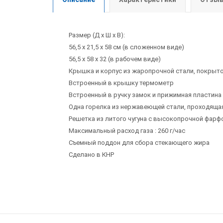
Размер (Д х Ш х В):
56,5 х 21,5 х 58 см (в сложенном виде)
56,5 х 58 х 32 (в рабочем виде)
Крышка и корпус из жаропрочной стали, покрыт
Встроенный в крышку термометр
Встроенный в ручку замок и прижимная пластин
Одна горелка из нержавеющей стали, проходящая
Решетка из литого чугуна с высокопрочной фар
Максимальный расход газа : 260 г/час
Съемный поддон для сбора стекающего жира
Сделано в КНР