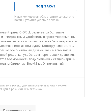
ПОД ЗАКАЗ
Наши менеджеры обязательно свяжутся с
вами и уточнят условия заказа
зовый гриль O-GRILL отличается большим
 и невероятным удобством и практичностью. Вы
 пикник, на яхту, использовать на балконе, возить
держать всегда под рукой. Конструкция гриля в
лько оригинальный дизайн , но и малый вес в
нной решетки, удобством переноски и хранения.
яется возможность подключения к стационарным
зовым баллонам. Вес 9,3 кг. Оптимальный
ительна только для интернет-магазина и может
от цен в розничных магазинах
Дополнительно