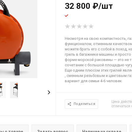
32 800
₽
/шт
Несмотря на свою компактность, га
функционалом, отменным качеством
можете брать его с собой в поход, на
гриль в багажнике машины и просто 
форме морской раковины — это не то
сочетании с большой площадью чугу
Еще одним плюсом этих грилей явл
, сменным резьбовым и цанговым га
вариант для семьи 4-6 человек
Цена действ
Поделиться
отличаться 
ы о товаре
Задать вопрос
Наличие на складе