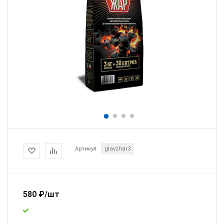
Артикул
glavzhar3
580
₽
/шт