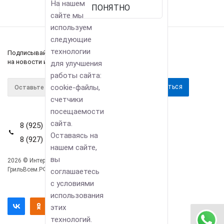
На нашем
ПОНЯТНО
сайте мы
используем
следующие
технологии
Подписывайтесь
на новости и акции
для улучшения
работы сайта:
cookie-файлы,
счетчики
посещаемости
сайта.
8 (925) 114-42-80
Оставаясь на
8 (927) 911-22-66
нашем сайте,
вы
2026 © Интернет-магазин
Компания
ГрильВсем.РФ
соглашаетесь
Информация
с условиями
Помощь
использования
этих
технологий.