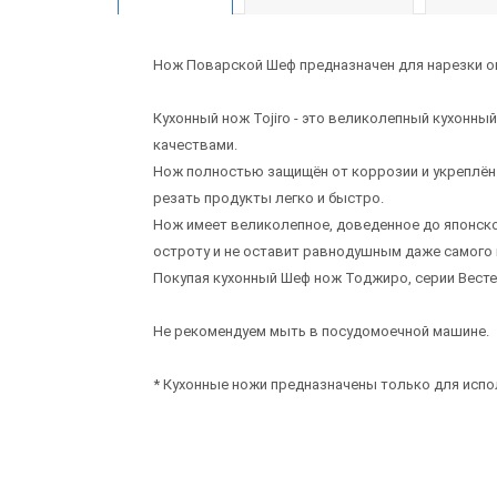
Нож Поварской Шеф предназначен для нарезки ов
Кухонный нож Tojiro - это великолепный кухонн
качествами.
Нож полностью защищён от коррозии и укреплён
резать продукты легко и быстро.
Нож имеет великолепное, доведенное до японско
остроту и не оставит равнодушным даже самого 
Покупая кухонный Шеф нож Тоджиро, серии Весте
Не рекомендуем мыть в посудомоечной машине.
* Кухонные ножи предназначены только для испол