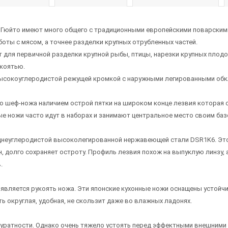
. Гюйто имеют много общего с традиционными европейскими поварским
оты с мясом, а точнее разделки крупных отрубленных частей.
 для первичной разделки крупной рыбы, птицы, нарезки крупных плодо
укоятью.
ысокоуглеродистой режущей кромкой с наружными легированными обкл
о шеф-ножа наличием острой пятки на широком конце лезвия которая 
ные ножи часто идут в наборах и занимают центральное место своим б
реднеуглеродистой высоколегированной нержавеющей стали DSR1K6. Эт
, долго сохраняет остроту. Профиль лезвия похож на выпуклую линзу, 
.
является рукоять ножа. Эти японские кухонные ножи оснащены устойч
ть округлая, удобная, не скользит даже во влажных ладонях.
куратности. Однако очень тяжело устоять перед эффектными внешними 