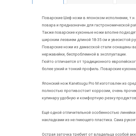
Поварские Шеф ножи в японском исполнении, т.н
повара и предназначен для гастрономической раб
Также поварские кухонные ножи вполне подходят
широким лезвием длиной 18-35 см и увесистой р
Поварские ножи из дамасской стали оснащены в
нержавейки, беспроблемной в эксплуатации.
Гюйто отличается от традиционного европейског
более узкий и тонкий профиль. Поварские кухон
Японский нож Kanetsugu Pro М изготовлен из с
полностью противостоит коррозии, очень прочен
кулинару удобную и комфортную резку продуктов
Ещё одной отличительной особенностью линейки 
накладками из не гниющего пластика. Сама рукоя
Острая заточка требует от владельца особой ак