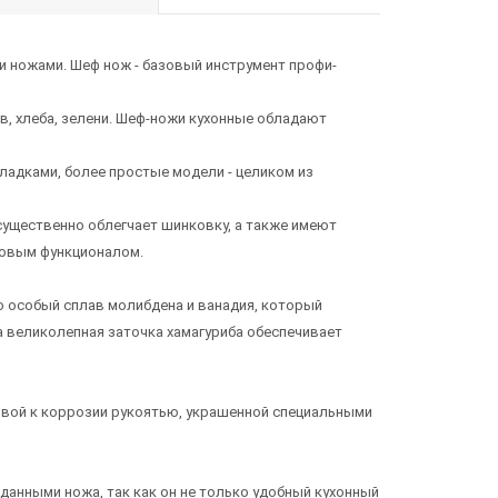
и ножами. Шеф нож - базовый инструмент профи-
в, хлеба, зелени. Шеф-ножи кухонные обладают
адками, более простые модели - целиком из
существенно облегчает шинковку, а также имеют
азовым функционалом.
о особый сплав молибдена и ванадия, который
а великолепная заточка хамагуриба обеспечивает
ивой к коррозии рукоятью, украшенной специальными
данными ножа, так как он не только удобный кухонный