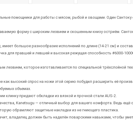
льные помощники для работы с мясом, рыбой и овощами. Один Сантоку 
наваемую форму с широким лезвием и скошенным книзу остриём. Санто
, имеет большое разнообразие исполнений по длине (14-21 см) и состав
очка для правшей и левшей и высокая режущая способность #6000-1000
бым лезвием, которое изготавливается по специальной трёхслойной те
сле как высокий спрос на ножи этой серию побудил расширить её прои
ебуемых объемах.
ии клинку придают обкладки из вязкой и прочной стали AUS-2.
ачества, Kanetsugu — отличный выбор для вашего комфорта. Ведь ещё 
оторую обрамляют защитные накладки из не гниющего пластика.
ачит, владелец должен быть наделён поварскими навыками, чтобы умет