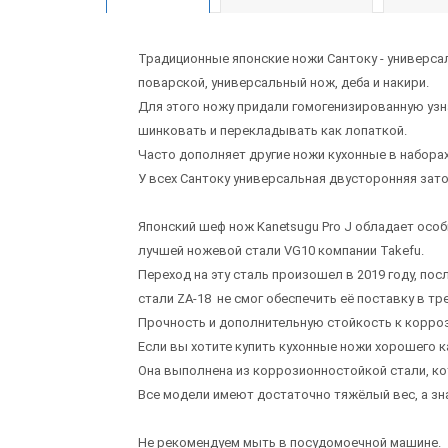
Традиционные японские ножи Сантоку - универса
поварской, универсальный нож, деба и накири.
Для этого ножу придали гомогенизированную уз
шинковать и перекладывать как лопаткой.
Часто дополняет другие ножи кухонные в наборах
У всех Сантоку универсальная двусторонняя зат
Японский шеф нож Kanetsugu Pro J обладает осо
лучшей ножевой стали VG10 компании Takefu.
Переход на эту сталь произошел в 2019 году, по
стали ZA-18 не смог обеспечить её поставку в тр
Прочность и дополнительную стойкость к корроз
Если вы хотите купить кухонные ножи хорошего к
Она выполнена из коррозионностойкой стали, к
Все модели имеют достаточно тяжёлый вес, а зн
Не рекомендуем мыть в посудомоечной машине.