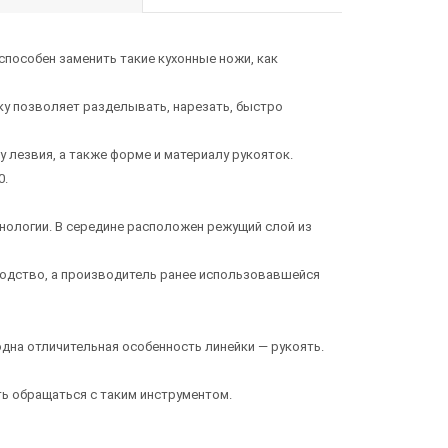
способен заменить такие кухонные ножи, как
ку позволяет разделывать, нарезать, быстро
у лезвия, а также форме и материалу рукояток.
0.
хнологии. В середине расположен режущий слой из
зводство, а производитель ранее использовавшейся
одна отличительная особенность линейки — рукоять.
ь обращаться с таким инструментом.