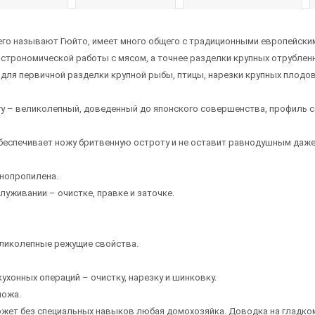
его называют Гюйто, имеет много общего с традиционными европейски
астрономической работы с мясом, а точнее разделки крупных отрубленн
ля первичной разделки крупной рыбы, птицы, нарезки крупных плодов,
гу – великолепный, доведенный до японского совершенства, профиль с
обеспечивает ножу бритвенную остроту и не оставит равнодушным даж
нопропилена.
луживании – очистке, правке и заточке.
еликолепные режущие свойства.
ухонных операций – очистку, нарезку и шинковку.
ножа.
может без специальных навыков любая домохозяйка. Доводка на гладко