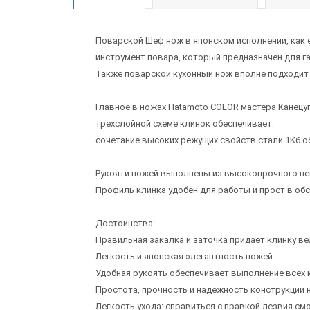
Поварской Шеф нож в японском исполнении, как 
инструмент повара, который предназначен для г
Также поварской кухонный нож вполне подходит д
Главное в ножах Hatamoto COLOR мастера Канецу
трехслойной схеме клинок обеспечивает:
сочетание высоких режущих свойств стали 1K6 
Рукояти ножей выполнены из высокопрочного пе
Профиль клинка удобен для работы и прост в обс
Достоинства:
Правильная закалка и заточка придает клинку в
Легкость и японская элегантность ножей.
Удобная рукоять обеспечивает выполнение всех к
Простота, прочность и надежность конструкции 
Легкость ухода: справиться с правкой лезвия с