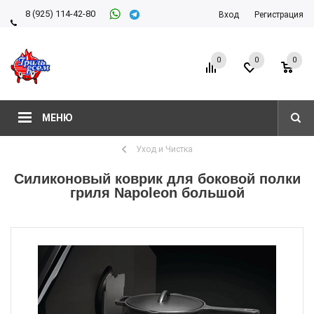
8 (925) 114-42-80
Вход
Регистрация
8 (927) 911-22-66
0
0
0
МЕНЮ
Уход и Чистка
Силиконовый коврик для боковой полки
гриля Napoleon большой