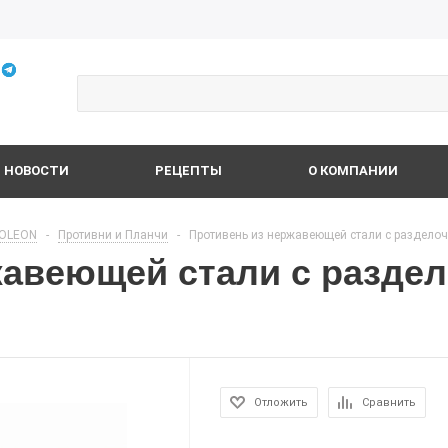
НОВОСТИ
РЕЦЕПТЫ
О КОМПАНИИ
OLEON
-
Противни и Планчи
-
Противень из нержавеющей стали с разделоч
жавеющей стали с разде
Отложить
Сравнить