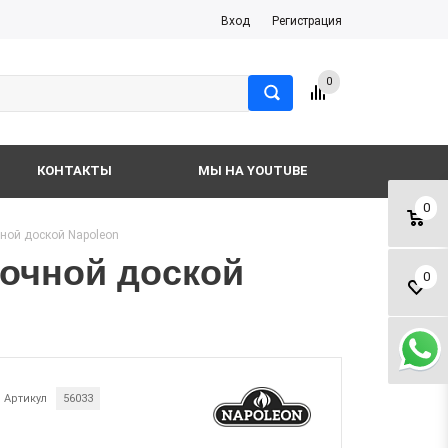
Вход
Регистрация
0
КОНТАКТЫ
МЫ НА YOUTUBE
0
ной доской Napoleon
лочной доской
0
Артикул
56033