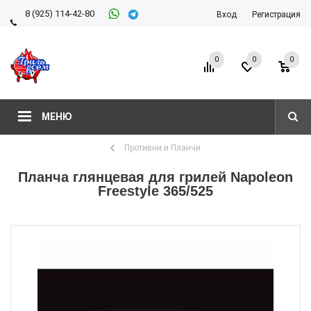
8 (925) 114-42-80
Вход
Регистрация
8 (927) 911-22-66
0
0
0
МЕНЮ
Противни и Планчи
Планча глянцевая для грилей Napoleon
Freestyle 365/525