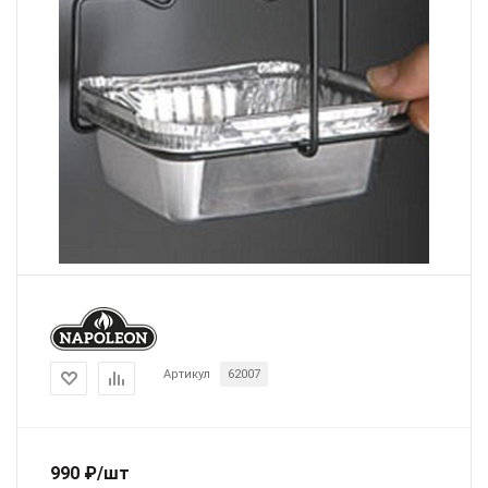
Артикул
62007
990
₽
/шт