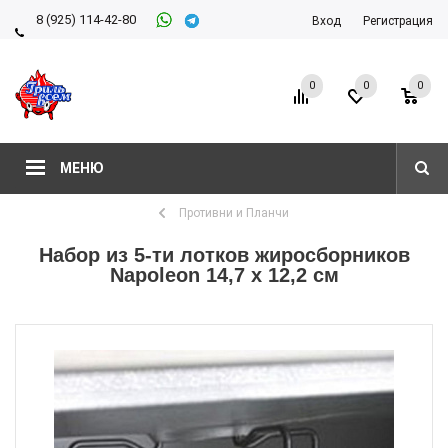
8 (925) 114-42-80
Вход
Регистрация
8 (927) 911-22-66
0
0
0
МЕНЮ
Противни и Планчи
Набор из 5-ти лотков жиросборников
Napoleon 14,7 х 12,2 см