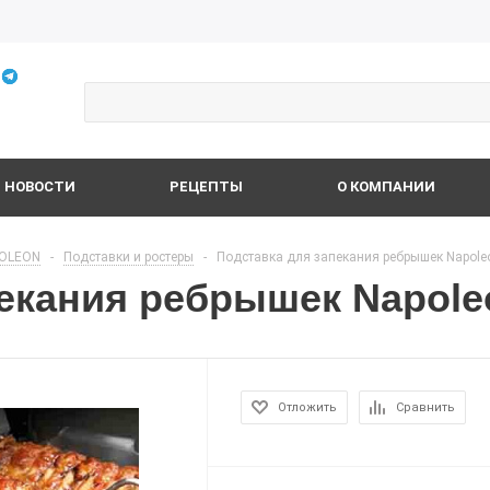
НОВОСТИ
РЕЦЕПТЫ
О КОМПАНИИ
OLEON
-
Подставки и ростеры
-
Подставка для запекания ребрышек Napole
пекания ребрышек Napol
Отложить
Сравнить