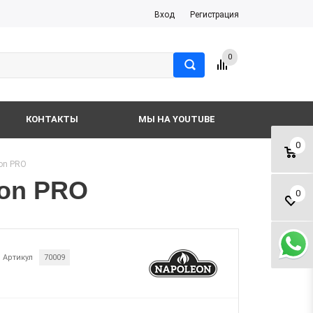
Вход
Регистрация
0
КОНТАКТЫ
МЫ НА YOUTUBE
0
on PRO
eon PRO
0
Артикул
70009