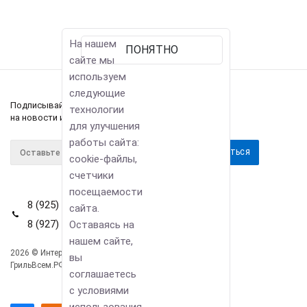
На нашем
ПОНЯТНО
сайте мы
используем
следующие
Подписывайтесь
технологии
на новости и акции
для улучшения
работы сайта:
cookie-файлы,
счетчики
посещаемости
8 (925) 114-42-80
сайта.
8 (927) 911-22-66
Оставаясь на
нашем сайте,
2026 © Интернет-магазин
Компания
вы
ГрильВсем.РФ
Информация
соглашаетесь
Помощь
с условиями
использования