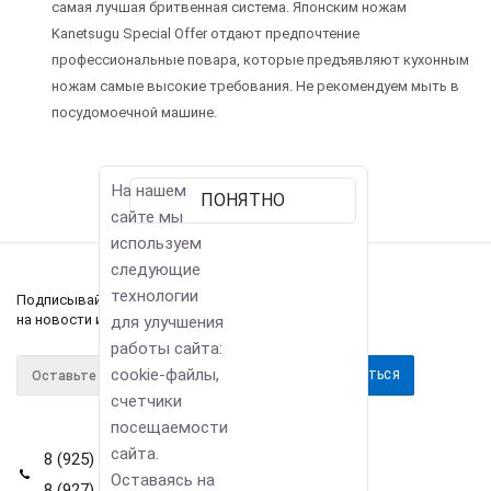
самая лучшая бритвенная система. Японским ножам
Kanetsugu Special Offer отдают предпочтение
профессиональные повара, которые предъявляют кухонным
ножам самые высокие требования. Не рекомендуем мыть в
посудомоечной машине.
На нашем
ПОНЯТНО
сайте мы
используем
следующие
технологии
Подписывайтесь
на новости и акции
для улучшения
работы сайта:
cookie-файлы,
счетчики
посещаемости
сайта.
8 (925) 114-42-80
Оставаясь на
8 (927) 911-22-66