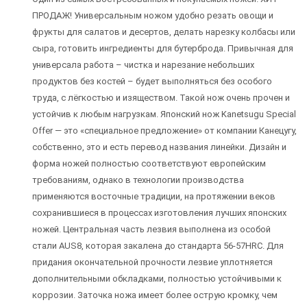
ПРОДАЖ! Универсальным ножом удобно резать овощи и
фрукты для салатов и десертов, делать нарезку колбасы или
сыра, готовить ингредиенты для бутерброда. Привычная для
универсала работа – чистка и нарезание небольших
продуктов без костей – будет выполняться без особого
труда, с лёгкостью и изяществом. Такой нож очень прочен и
устойчив к любым нагрузкам. Японский нож Kanetsugu Special
Offer — это «специальное предложение» от компании Канецугу,
собственно, это и есть перевод названия линейки. Дизайн и
форма ножей полностью соответствуют европейским
требованиям, однако в технологии производства
применяются восточные традиции, на протяжении веков
сохранившиеся в процессах изготовления лучших японских
ножей. Центральная часть лезвия выполнена из особой
стали AUS8, которая закалена до стандарта 56-57HRC. Для
придания окончательной прочности лезвие уплотняется
дополнительными обкладками, полностью устойчивыми к
коррозии. Заточка ножа имеет более острую кромку, чем