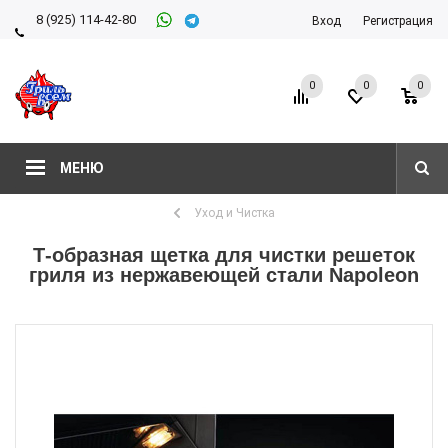
8 (925) 114-42-80
Вход
Регистрация
8 (927) 911-22-66
0
0
0
МЕНЮ
Уход и Чистка
Т-образная щетка для чистки решеток
гриля из нержавеющей стали Napoleon