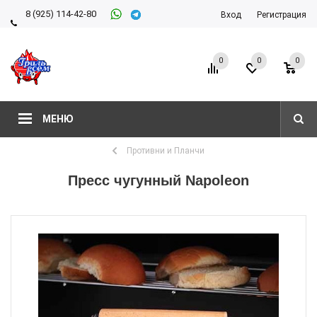
8 (925) 114-42-80
Вход
Регистрация
8 (927) 911-22-66
0
0
0
МЕНЮ
Противни и Планчи
Пресс чугунный Napoleon