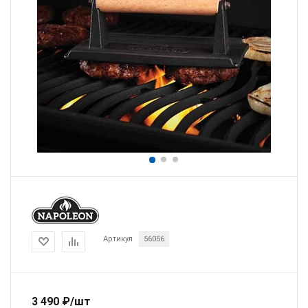
Артикул
56056
3 490
₽
/шт