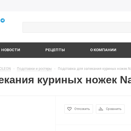
НОВОСТИ
РЕЦЕПТЫ
О КОМПАНИИ
OLEON
-
Подставки и ростеры
-
Подставка для запекания куриных ножек N
екания куриных ножек N
Отложить
Сравнить