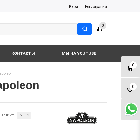
Вход
Регистрация
0
КОНТАКТЫ
МЫ НА YOUTUBE
0
apoleon
apoleon
0
Артикул
56032