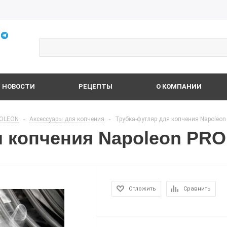
НОВОСТИ
РЕЦЕПТЫ
О КОМПАНИИ
OLEON
-
Аксессуары для копчения
-
Трубка-футляр для копчения Napoleon
я копчения Napoleon PRO
Отложить
Сравнить